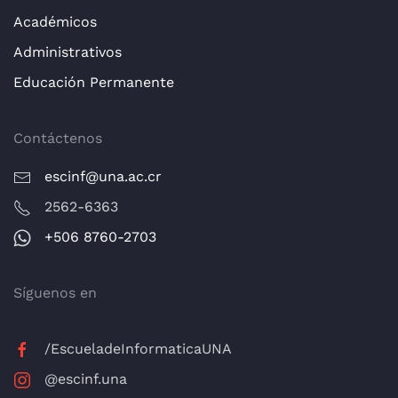
Académicos
Administrativos
Educación Permanente
Contáctenos
escinf@una.ac.cr
2562-6363
+506 8760-2703
Síguenos en
/EscueladeInformaticaUNA
@escinf.una