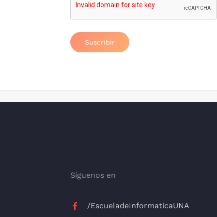
Suscribir
Síguenos en
/EscueladeInformaticaUNA