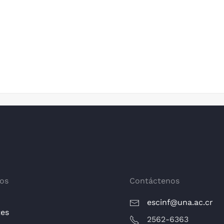
os
Contáctenos
escinf@una.ac.cr
tes
2562-6363